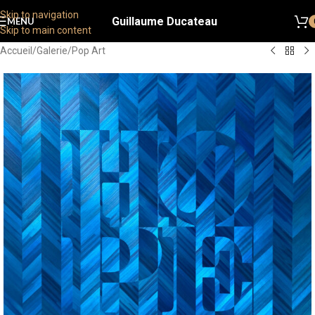
Skip to navigation
Guillaume Ducateau
MENU
Skip to main content
Accueil
/
Galerie
/
Pop Art