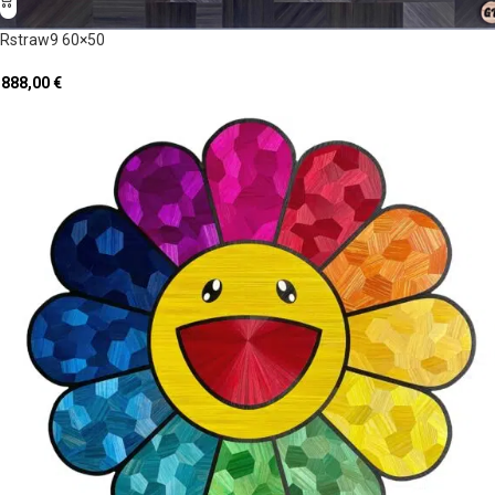
Rstraw9 60×50
 888,00
€