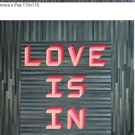
more e Pax 110×110