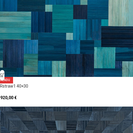
VENDU
Rstraw1 40×30
 920,00
€